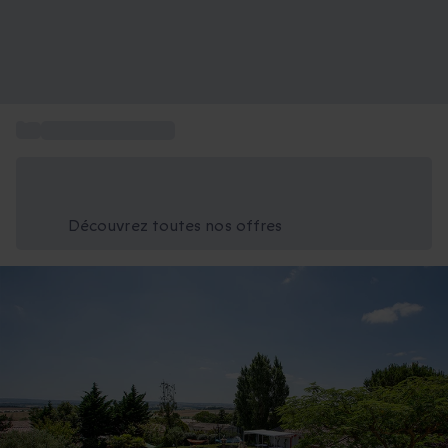
...
Week-end Toulouse
Économisez -25% aujourd'hui
Utilisez le code GIFT lors du paiement
Découvrez toutes nos offres