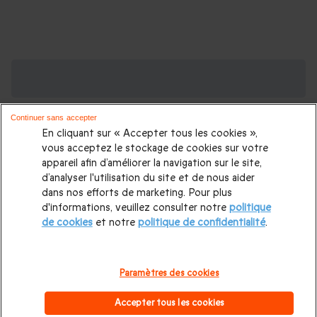
Des Coffrets pour toutes les occasions : les
plus demandés
Continuer sans accepter
Cadeau anniversaire femme
|
Cadeau anniversaire homme
|
En cliquant sur « Accepter tous les cookies »,
Coffret cadeau Noël
|
Cadeau Noël femme
|
Cadeau Noël
vous acceptez le stockage de cookies sur votre
appareil afin d’améliorer la navigation sur le site,
homme
|
Idée cadeau Femme
|
Idée cadeau Homme
|
d’analyser l'utilisation du site et de nous aider
Cadeau Couple
|
Cadeaux Fête des Mères
|
Cadeaux Fête
dans nos efforts de marketing. Pour plus
d'informations, veuillez consulter notre
politique
des Pères
|
Cadeaux Saint Valentin
|
Cadeaux Saint Valentin
de cookies
et notre
politique de confidentialité
.
homme
|
Cadeau Saint Valentin femme
Cadeau enfant
|
Cadeau ado
|
Cadeaux de mariage
|
Coffret pour femme
|
Paramètres des cookies
Coffret pour homme
|
Cadeau anniversaire maman
|
Cadeau
Accepter tous les cookies
anniversaire papa