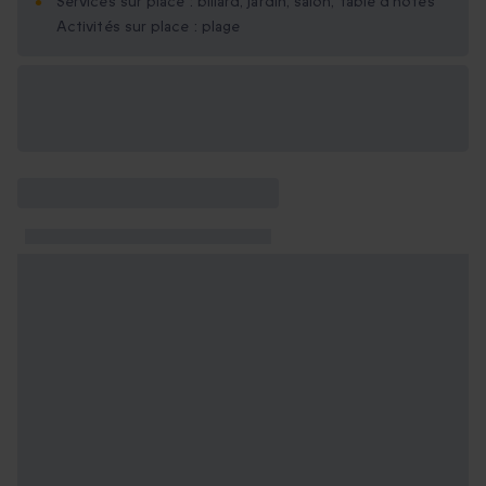
Services sur place : billard, jardin, salon, table d'hôtes
Activités sur place : plage
Options cadeau
disponibles