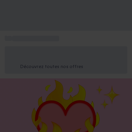
...
Idée cadeau St Valentin
Économisez -25% aujourd'hui
Utilisez le code GIFT lors du paiement
Découvrez toutes nos offres