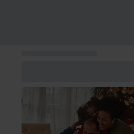
...
Idée cadeau de noël pour parents
Économisez -25% aujourd'hui
Utilisez le code GIFT lors du paiement