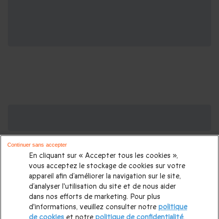
Des Coffrets pour toutes les occasions : les
plus demandés
Continuer sans accepter
Cadeau anniversaire femme
|
Cadeau anniversaire homme
|
En cliquant sur « Accepter tous les cookies »,
Coffret cadeau Noël
|
Cadeau Noël femme
|
Cadeau Noël
vous acceptez le stockage de cookies sur votre
appareil afin d’améliorer la navigation sur le site,
homme
|
Idée cadeau Femme
|
Idée cadeau Homme
|
d’analyser l'utilisation du site et de nous aider
Cadeau Couple
|
Cadeaux Fête des Mères
|
Cadeaux Fête
dans nos efforts de marketing. Pour plus
d'informations, veuillez consulter notre
politique
des Pères
|
Cadeaux Saint Valentin
|
Cadeaux Saint Valentin
de cookies
et notre
politique de confidentialité
.