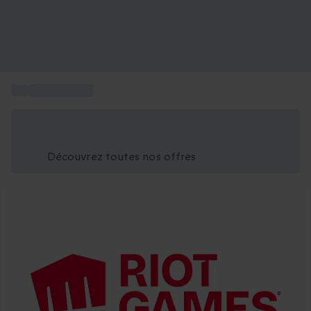
...
Box Jeu Video
Économisez -25% aujourd'hui
Utilisez le code GIFT lors du paiement
Découvrez toutes nos offres