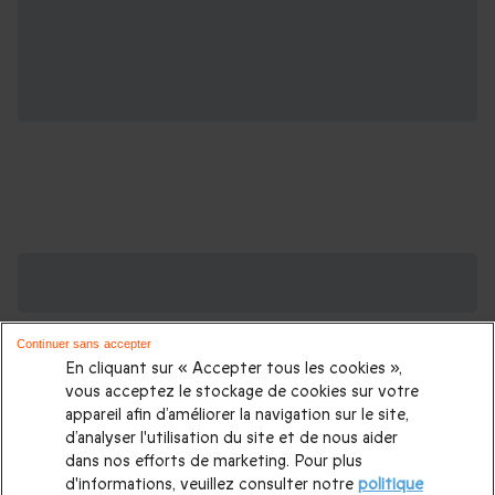
Des Coffrets pour toutes les occasions : les
plus demandés
Continuer sans accepter
Cadeau anniversaire femme
|
Cadeau anniversaire homme
|
En cliquant sur « Accepter tous les cookies »,
Coffret cadeau Noël
|
Cadeau Noël femme
|
Cadeau Noël
vous acceptez le stockage de cookies sur votre
appareil afin d’améliorer la navigation sur le site,
homme
|
Idée cadeau Femme
|
Idée cadeau Homme
|
d’analyser l'utilisation du site et de nous aider
Cadeau Couple
|
Cadeaux Fête des Mères
|
Cadeaux Fête
dans nos efforts de marketing. Pour plus
d'informations, veuillez consulter notre
politique
des Pères
|
Cadeaux Saint Valentin
|
Cadeaux Saint Valentin