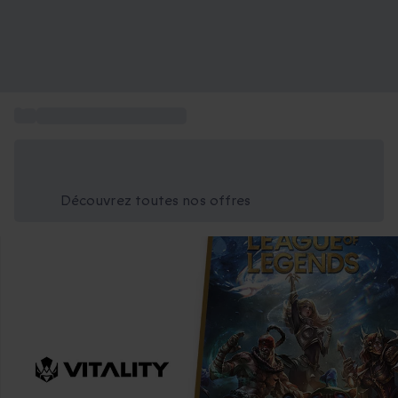
...
Coffret cadeau jeu video
Économisez -25% aujourd'hui
Utilisez le code GIFT lors du paiement
Découvrez toutes nos offres