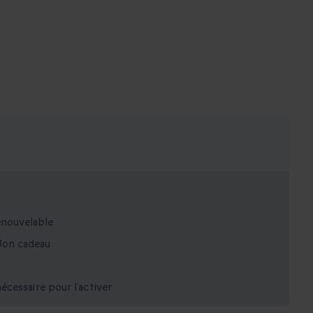
enouvelable
Bon cadeau
écessaire pour l’activer