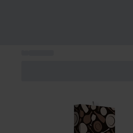
...
Idée Cadeau
Économisez -25% aujourd'hui
Utilisez le code GIFT lors du paiement