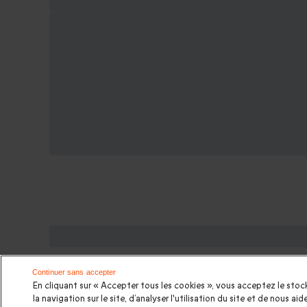
Des Coffrets pour toutes les occasi
Cadeau anniversaire femme
|
Cadeau anniversaire ho
Continuer sans accepter
En cliquant sur « Accepter tous les cookies », vous acceptez le stock
Cadeau Couple
|
Cadeaux Fête des Mères
|
Cadeaux Fê
la navigation sur le site, d’analyser l'utilisation du site et de nous a