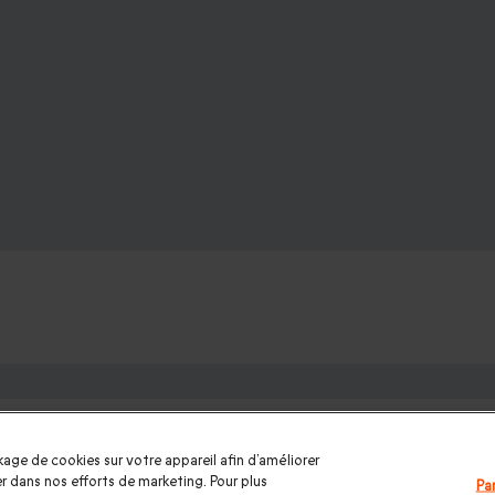
ons : les plus demandés
mme
|
Coffret cadeau Noël
|
Cadeau Noël femme
|
Cadeau Noël h
age de cookies sur votre appareil afin d’améliorer
te des Pères
|
Cadeaux Saint Valentin
|
Cadeaux Saint Valentin 
ider dans nos efforts de marketing. Pour plus
Pa