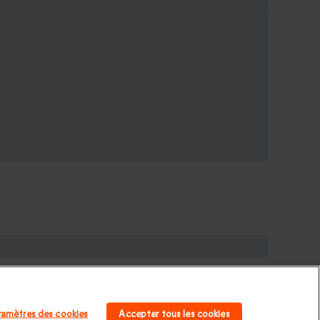
omme
|
Idée cadeau Femme
|
Idée cadeau Homme
|
homme
|
Cadeau Saint Valentin femme
Cadeau enfant
|
ramètres des cookies
Accepter tous les cookies