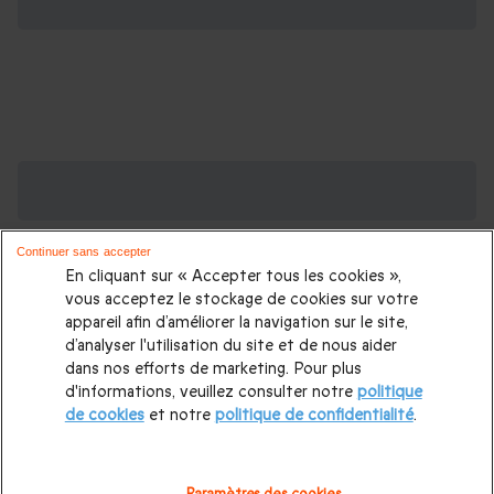
Des Coffrets pour toutes les occasions : les
plus demandés
Continuer sans accepter
Cadeau anniversaire femme
|
Cadeau anniversaire homme
|
En cliquant sur « Accepter tous les cookies »,
Coffret cadeau Noël
|
Cadeau Noël femme
|
Cadeau Noël
vous acceptez le stockage de cookies sur votre
appareil afin d’améliorer la navigation sur le site,
homme
|
Idée cadeau Femme
|
Idée cadeau Homme
|
d’analyser l'utilisation du site et de nous aider
Cadeau Couple
|
Cadeaux Fête des Mères
|
Cadeaux Fête
dans nos efforts de marketing. Pour plus
d'informations, veuillez consulter notre
politique
des Pères
|
Cadeaux Saint Valentin
|
Cadeaux Saint Valentin
de cookies
et notre
politique de confidentialité
.
homme
|
Cadeau Saint Valentin femme
Cadeau enfant
|
Cadeau ado
|
Cadeaux de mariage
|
Coffret pour femme
|