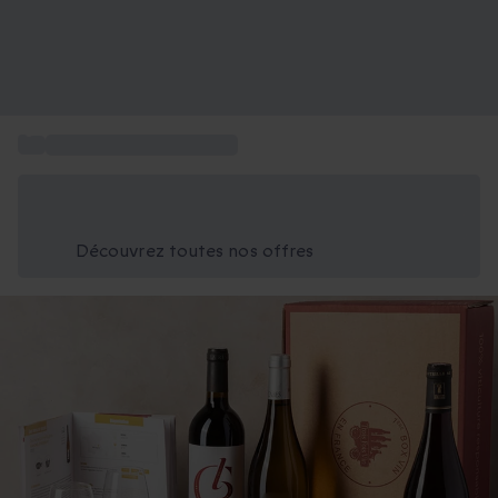
...
Box Coffret Gastronomie
Économisez -25% aujourd'hui
Utilisez le code GIFT lors du paiement
Découvrez toutes nos offres