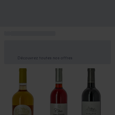
...
Livraison de vin à domicile
Économisez -25% aujourd'hui
Utilisez le code GIFT lors du paiement
Découvrez toutes nos offres