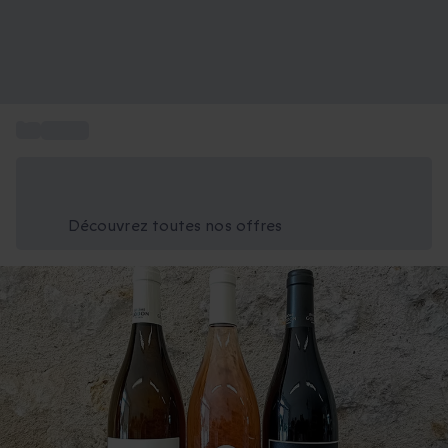
...
Box vin
Économisez -25% aujourd'hui
Utilisez le code GIFT lors du paiement
Découvrez toutes nos offres