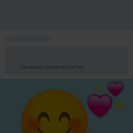
...
Idée cadeau couple
Économisez -25% aujourd'hui
Utilisez le code GIFT lors du paiement
Découvrez toutes nos offres