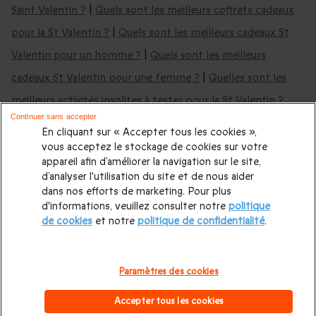
Saint Valentin ?
|
Quels sont les meilleurs coffrets cadeaux
pour la St Valentin ?
|
Quels sont les meilleurs cadeaux St
Valentin pour un homme ?
|
Quels sont les meilleurs
cadeaux St Valentin pour une femme ?
|
Quelles sont les
meilleurs activités insolites à tester pour la St Valentin ?
Continuer sans accepter
Toutes nos idées cadeaux femme
|
Toutes nos idées
En cliquant sur « Accepter tous les cookies »,
cadeaux homme
vous acceptez le stockage de cookies sur votre
appareil afin d’améliorer la navigation sur le site,
d’analyser l'utilisation du site et de nous aider
Des cadeaux Saint Valentin pour tous les
dans nos efforts de marketing. Pour plus
amoureux :
d'informations, veuillez consulter notre
politique
de cookies
et notre
politique de confidentialité
.
Cadeau femme 18 ans
|
Cadeau femme 20 ans
|
Cadeau
femme 25 ans
|
Cadeau femme 30 ans
|
Cadeau homme 18
Paramètres des cookies
ans
|
Cadeau homme 20 ans
|
Cadeau homme 25 ans
|
Accepter tous les cookies
Cadeau homme 30 ans