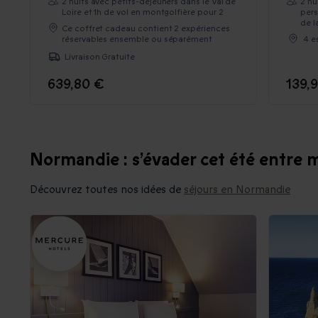
2 nuits avec petits-déjeuners dans le Val de
2 nu
Loire et 1h de vol en montgolfière pour 2
pers
de l
Ce coffret cadeau contient 2 expériences
réservables ensemble ou séparément
4 e
Livraison Gratuite
639,80 €
139,
Normandie : s’évader cet été entre m
Découvrez toutes nos idées de
séjours en Normandie