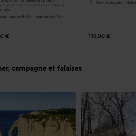
its avec petits-déjeuners pour 2
Pays de la Loire - Main
onnes en Touraine près des châteaux
a Loire
scapades en B&B et maisons d'hôtes
90 €
119,90 €
er, campagne et falaises