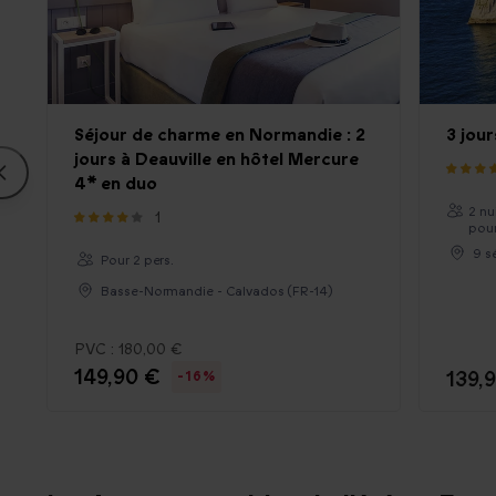
Séjour de charme en Normandie : 2
3 jou
jours à Deauville en hôtel Mercure
4* en duo
2 nu
1
pour
9 s
Pour 2 pers.
Basse-Normandie - Calvados (FR-14)
PVC :
180,00 €
149,90 €
139,
-16%