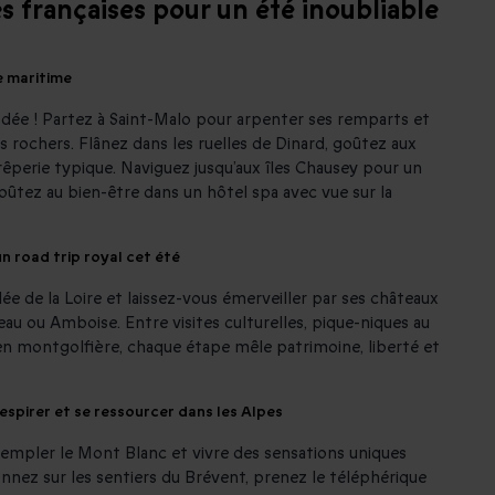
s françaises pour un été inoubliable
e maritime
ée ! Partez à Saint-Malo pour arpenter ses remparts et
es rochers. Flânez dans les ruelles de Dinard, goûtez aux
rêperie typique. Naviguez jusqu’aux îles Chausey pour un
ûtez au bien-être dans un hôtel spa avec vue sur la
n road trip royal cet été
llée de la Loire et laissez-vous émerveiller par ses châteaux
ou Amboise. Entre visites culturelles, pique-niques au
en montgolfière, chaque étape mêle patrimoine, liberté et
espirer et se ressourcer dans les Alpes
mpler le Mont Blanc et vivre des sensations uniques
nez sur les sentiers du Brévent, prenez le téléphérique