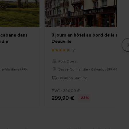
n cabane dans
3 jours en hôtel au bord de la mer à
ndie
Deauville
7
Pour 2 pers.
ne-Maritime (FR-
Basse-Normandie - Calvados (FR-14)
Livraison Gratuite
PVC :
394,00 €
299,90 €
-23%