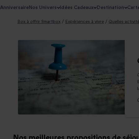
Anniversaire
Nos Univers
Idées Cadeaux
Destination
Cart
Box à offrir Smartbox
/
Expériences à vivre
/
Quelles activi
Nos meilleures propositions de séjou