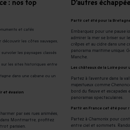
ce : nos top
D'autres échappée
Partir cet été pour la Bretagn
monuments et cafés
Embarquez pour une pause iod
admirer la mer se briser sur l
 découvrir les côtes sauvages,
crêpes et au cidre dans une c
panorama maritime unique. Go
survoler les paysages classés
Manche.
sur les sites historiques entre
Les châteaux de la Loire pour u
ntagne dans une cabane ou un
Partez à l’aventure dans la va
majestueux comme Chenonceau 
bord du fleuve et escapades 
ir et évasion
panoramas spectaculaires.
Partir en France cet été pour r
 charmer par ses rues animées,
Partez à Chamonix pour conte
z dans Montmartre, profitez
entre ciel et sommets. Randon
trot parisien.