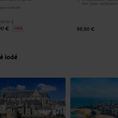
être, loisirs, restaurant
raison Gratuite
269,90 €
90 €
99,90 €
-14%
té iodé