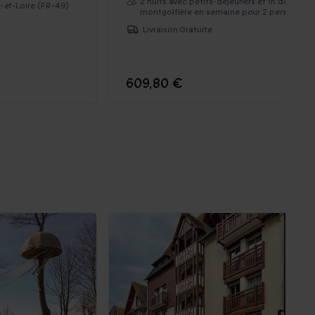
2 nuits avec petits-déjeuners et 1h de vol en
e-et-Loire (FR-49)
montgolfière en semaine pour 2 personnes
Livraison Gratuite
609,80 €