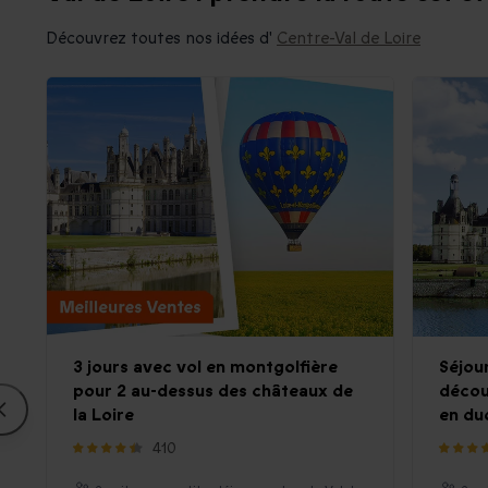
Découvrez toutes nos idées d'
Centre-Val de Loire
3 jours avec vol en montgolfière
Séjou
pour 2 au-dessus des châteaux de
décou
la Loire
en du
410