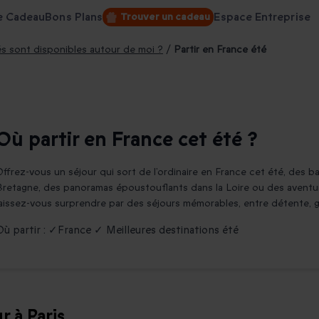
e Cadeau
Bons Plans
Espace Entreprise
Trouver un cadeau
tés sont disponibles autour de moi ?
/
Partir en France été
Où partir en France cet été ?
Offrez-vous un séjour qui sort de l’ordinaire en France cet été, des 
Bretagne, des panoramas époustouflants dans la Loire ou des aventure
laissez-vous surprendre par des séjours mémorables, entre détente, 
Où partir : ✓France ✓ Meilleures destinations été
r à Paris