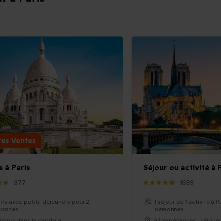
s à Paris
Séjour ou activité à 
377
1699
uits avec petits-déjeuners pour 2
1 séjour ou 1 activité à P
sonnes
personnes
éjours dans la capitale
97 expériences : séjours