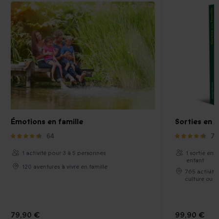
Émotions en famille
Sorties en f
64
71
1 activité pour 3 à 5 personnes
1 sortie en 
enfant
120 aventures à vivre en famille
765 activité
culture ou 
79,90 €
99,90 €