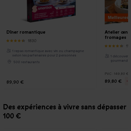
Dîner romantique
Atelier œno
fromages
1830
15
1 repas romantique avec vin ou champagne
selon les partenaires pour 2 personnes
1 découvert
gourmande 
500 restaurants
PVC :
149,80 €
89,80 €
-
89,90 €
Des expériences à vivre sans dépasser
100 €