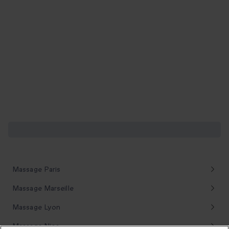
D'autres pauses bien-être à découvrir
Massage Paris
Massage Marseille
Massage Lyon
Massage Nice