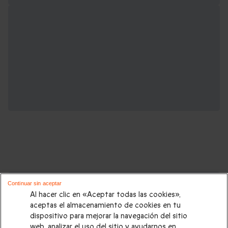
Cajas regalo que podrían interesarte:
Continuar sin aceptar
Al hacer clic en «Aceptar todas las cookies»,
Regalos Navidad
|
Regalos para hombre Navidad
|
Regalos
aceptas el almacenamiento de cookies en tu
dispositivo para mejorar la navegación del sitio
para mujer Navidad
|
Regalos de Reyes
|
Regalos de boda
|
web, analizar el uso del sitio y ayudarnos en