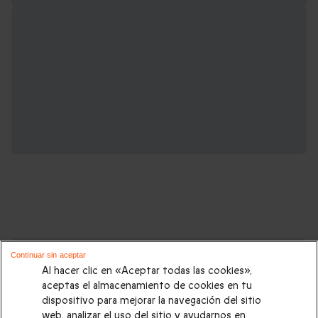
Cajas regalo que podrían interesarte:
Continuar sin aceptar
Al hacer clic en «Aceptar todas las cookies»,
Regalos Navidad
|
Regalos para hombre Navidad
|
Regalos
aceptas el almacenamiento de cookies en tu
dispositivo para mejorar la navegación del sitio
para mujer Navidad
|
Regalos de Reyes
|
Regalos de boda
|
web, analizar el uso del sitio y ayudarnos en