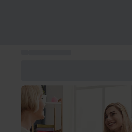
...
Regalos para mujeres
Ahorra un 15% hoy
Usa el código VERANO al finalizar la compra