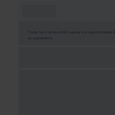
¿Qué necesito
saber?
Todas las ofertas están sujetas a la disponibilidad
un suplemento.
Opciones de regalo
disponibles