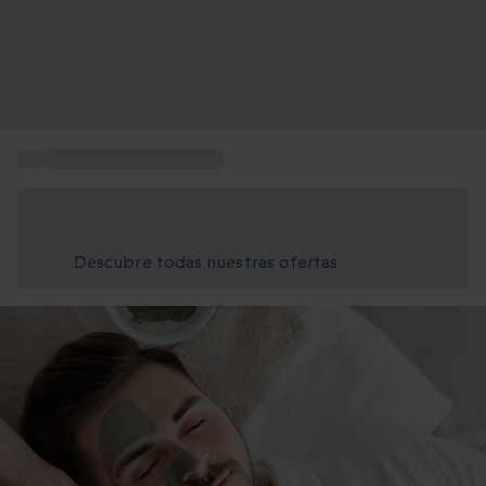
...
Regalo de Reyes hombre
Ahorra un 15% hoy
Usa el código VERANO al finalizar la compra
Descubre todas nuestras ofertas