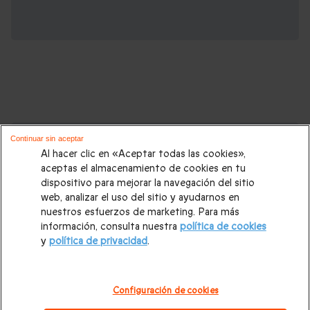
Cajas regalo que podrían interesarte:
Continuar sin aceptar
Al hacer clic en «Aceptar todas las cookies»,
Regalos Navidad
|
Regalos para hombre Navidad
|
Regalos
aceptas el almacenamiento de cookies en tu
dispositivo para mejorar la navegación del sitio
para mujer Navidad
|
Regalos de Reyes
|
Regalos de boda
|
web, analizar el uso del sitio y ayudarnos en
Regalos de cumpleaños
|
Regalos para mujer
|
Regalos para
nuestros esfuerzos de marketing. Para más
información, consulta nuestra
política de cookies
hombre
|
Paradores de Turismo
|
Casas rurales
|
Entradas
y
política de privacidad
.
PortAventura
|
Regalos originales
|
Regalos Día del Padre
|
Regalos Día de la Madre
|
Regalos San Valentín
|
Escapadas
Configuración de cookies
románticas
|
Cajas regalo Mil y una noches
|
Masajes y spa
|