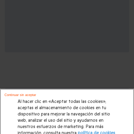
Cajas regalo que podrían interesarte:
Continuar sin aceptar
Al hacer clic en «Aceptar todas las cookies»,
Regalos Navidad
|
Regalos para hombre Navidad
|
Regalos
aceptas el almacenamiento de cookies en tu
dispositivo para mejorar la navegación del sitio
para mujer Navidad
|
Regalos de Reyes
|
Regalos de boda
|
web, analizar el uso del sitio y ayudarnos en
Regalos de cumpleaños
|
Regalos para mujer
|
Regalos para
nuestros esfuerzos de marketing. Para más
información, consulta nuestra
política de cookies