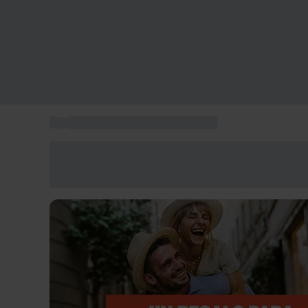
...
Ideas de regalos personalizados
Ahorra un 15% hoy
Usa el código VERANO al finalizar la compra