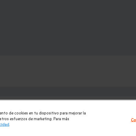
e:
los para mujer Navidad
|
Regalos de Reyes
|
Regalos de boda
|
Re
ento de cookies en tu dispositivo para mejorar la
ntradas PortAventura
|
Regalos originales
|
Regalos Día del Padre
uestros esfuerzos de marketing. Para más
Co
acidad
.
|
Masajes y spa
|
Todos nuestros regalos