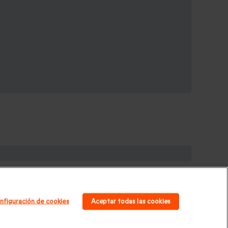
galos de cumpleaños
|
Regalos para mujer
|
Regalos
|
Regalos Día de la Madre
|
Regalos San Valentín
|
nfiguración de cookies
Aceptar todas las cookies