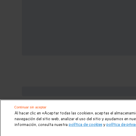
Cajas regalo que podrían interesart
Regalos Navidad
|
Regalos para hombre Navidad
|
Rega
Continuar sin aceptar
Al hacer clic en «Aceptar todas las cookies», aceptas el almacenami
para hombre
|
Paradores de Turismo
|
Casas rurales
|
E
navegación del sitio web, analizar el uso del sitio y ayudarnos en n
información, consulta nuestra
política de cookies
y
política de priv
Escapadas románticas
|
Cajas regalo Mil y una noches