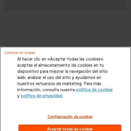
Cajas regalo que podrían interesarte:
Continuar sin aceptar
Al hacer clic en «Aceptar todas las cookies»,
Regalos Navidad
|
Regalos para hombre Navidad
|
Regalos
aceptas el almacenamiento de cookies en tu
dispositivo para mejorar la navegación del sitio
para mujer Navidad
|
Regalos de Reyes
|
Regalos de boda
|
web, analizar el uso del sitio y ayudarnos en
Regalos de cumpleaños
|
Regalos para mujer
|
Regalos para
nuestros esfuerzos de marketing. Para más
información, consulta nuestra
política de cookies
hombre
|
Paradores de Turismo
|
Casas rurales
|
Entradas
y
política de privacidad
.
PortAventura
|
Regalos originales
|
Regalos Día del Padre
|
Regalos Día de la Madre
|
Regalos San Valentín
|
Escapadas
Configuración de cookies
románticas
|
Cajas regalo Mil y una noches
|
Masajes y spa
|
Aceptar todas las cookies
Todos nuestros regalos