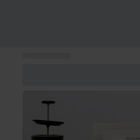
...
Regalos a domicilio
Ahorra un 15% hoy
Usa el código VERANO al finalizar la compra