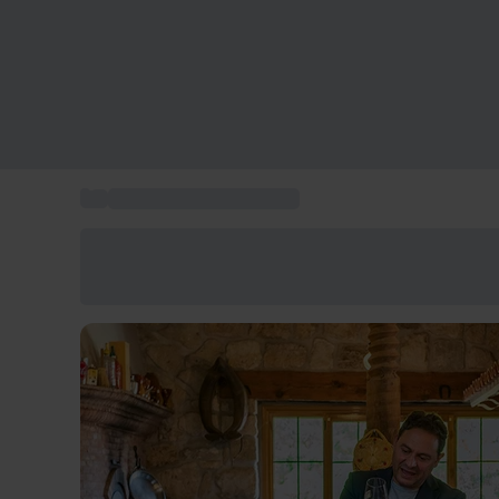
...
Visitas a bodegas Burgos
Ahorra un 15% hoy
Usa el código VERANO al finalizar la compra