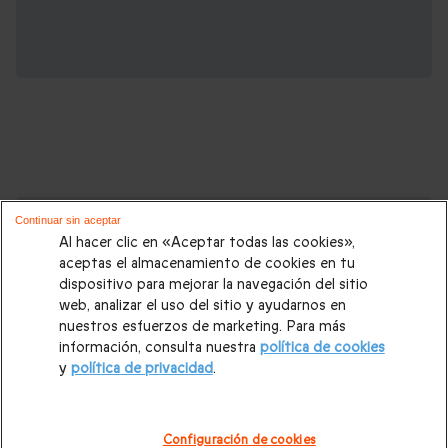
Cajas regalo que podrían interesarte:
Continuar sin aceptar
Al hacer clic en «Aceptar todas las cookies»,
Regalos Navidad
|
Regalos para hombre Navidad
|
Regalos
aceptas el almacenamiento de cookies en tu
dispositivo para mejorar la navegación del sitio
para mujer Navidad
|
Regalos de Reyes
|
Regalos de boda
|
web, analizar el uso del sitio y ayudarnos en
Regalos de cumpleaños
|
Regalos para mujer
|
Regalos para
nuestros esfuerzos de marketing. Para más
información, consulta nuestra
política de cookies
hombre
|
Paradores de Turismo
|
Casas rurales
|
Entradas
y
política de privacidad
.
PortAventura
|
Regalos originales
|
Regalos Día del Padre
|
Regalos Día de la Madre
|
Regalos San Valentín
|
Escapadas
Configuración de cookies