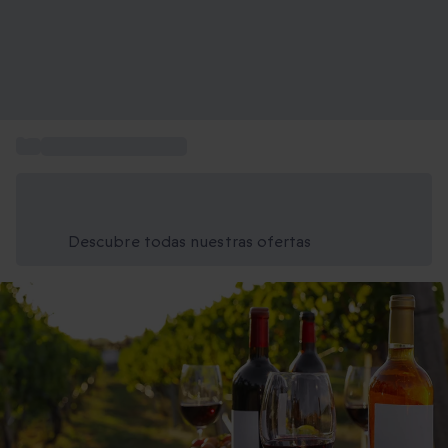
...
Regalar cata de vinos
Ahorra un 15% hoy
Usa el código VERANO al finalizar la compra
Descubre todas nuestras ofertas