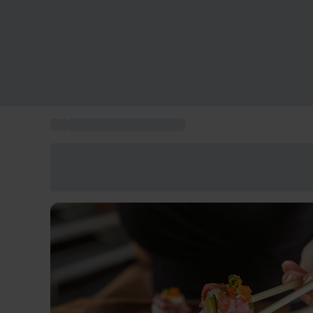
...
Cursos de cocina Madrid
Ahorra un 15% hoy
Usa el código VERANO al finalizar la compra