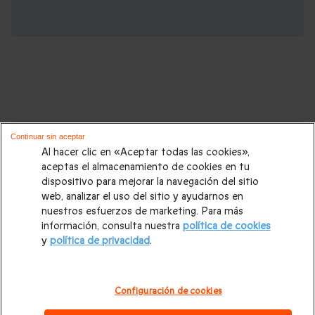
Cajas regalo que podrían interesarte:
Continuar sin aceptar
Al hacer clic en «Aceptar todas las cookies»,
Regalos Navidad
|
Regalos para hombre Navidad
|
Regalos
aceptas el almacenamiento de cookies en tu
dispositivo para mejorar la navegación del sitio
para mujer Navidad
|
Regalos de Reyes
|
Regalos de boda
|
web, analizar el uso del sitio y ayudarnos en
Regalos de cumpleaños
|
Regalos para mujer
|
Regalos para
nuestros esfuerzos de marketing. Para más
información, consulta nuestra
política de cookies
hombre
|
Paradores de Turismo
|
Casas rurales
|
Entradas
y
política de privacidad
.
PortAventura
|
Regalos originales
|
Regalos Día del Padre
|
Regalos Día de la Madre
|
Regalos San Valentín
|
Escapadas
Configuración de cookies
románticas
|
Cajas regalo Mil y una noches
|
Masajes y spa
|