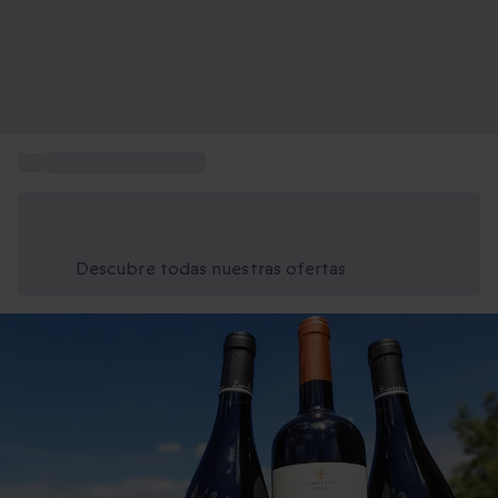
...
Catas de vino Madrid
Ahorra un 15% hoy
Usa el código VERANO al finalizar la compra
Descubre todas nuestras ofertas