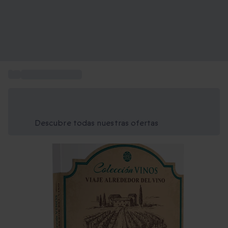
...
Visitas a bodegas
Ahorra un 15% hoy
Usa el código VERANO al finalizar la compra
Descubre todas nuestras ofertas