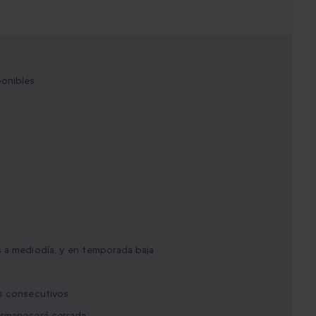
ponibles
s a mediodía, y en temporada baja
as consecutivos
ermanecerá cerrada