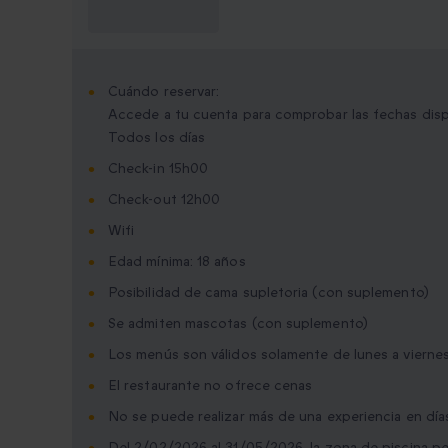
saber?
Cuándo reservar:
Accede a tu cuenta para comprobar las fechas dis
Todos los días
Check-in 15h00
Check-out 12h00
Wifi
Edad mínima: 18 años
Posibilidad de cama supletoria (con suplemento)
Se admiten mascotas (con suplemento)
Los menús son válidos solamente de lunes a vierne
El restaurante no ofrece cenas
No se puede realizar más de una experiencia en dí
Del 2/02/2026 al 31/05/2026, la zona de piscina p