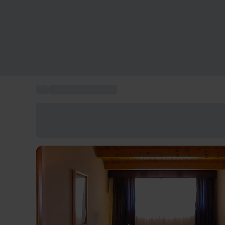
...
Planes en Barcelona
Ahorra un 15% hoy
Usa el código VERANO al finalizar la compra