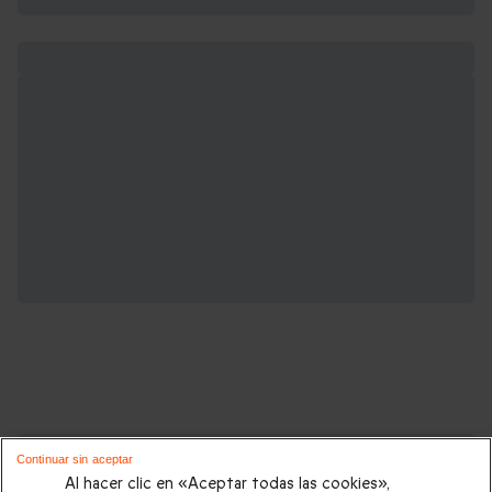
Cajas regalo que podrían interesarte:
Continuar sin aceptar
Al hacer clic en «Aceptar todas las cookies»,