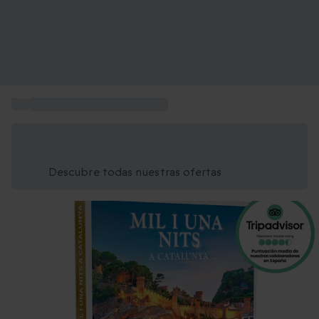
...
Caja regalo Mil y Una Noches
Ahorra un 15% hoy
Usa el código VERANO al finalizar la compra
Descubre todas nuestras ofertas