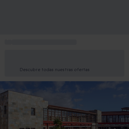
...
Regalar hoteles de 4 y 5 estrellas
Ahorra un 15% hoy
Usa el código VERANO al finalizar la compra
Descubre todas nuestras ofertas