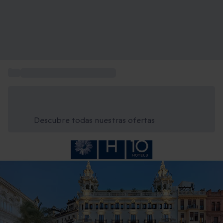
...
Escapadas de Fin de Semana
Ahorra un 15% hoy
Usa el código VERANO al finalizar la compra
Descubre todas nuestras ofertas