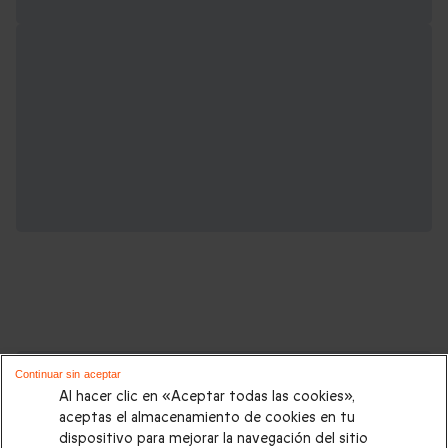
Cajas regalo que podrían interesarte:
Continuar sin aceptar
Al hacer clic en «Aceptar todas las cookies»,
Regalos Navidad
|
Regalos para hombre Navidad
|
Regalos
aceptas el almacenamiento de cookies en tu
dispositivo para mejorar la navegación del sitio
para mujer Navidad
|
Regalos de Reyes
|
Regalos de boda
|