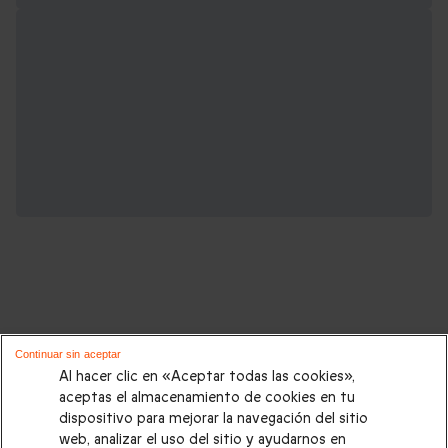
Cajas regalo románticas que podrían
Continuar sin aceptar
interesarte:
Al hacer clic en «Aceptar todas las cookies»,
aceptas el almacenamiento de cookies en tu
dispositivo para mejorar la navegación del sitio
Escapadas románticas
|
Escapadas románticas originales
|
web, analizar el uso del sitio y ayudarnos en