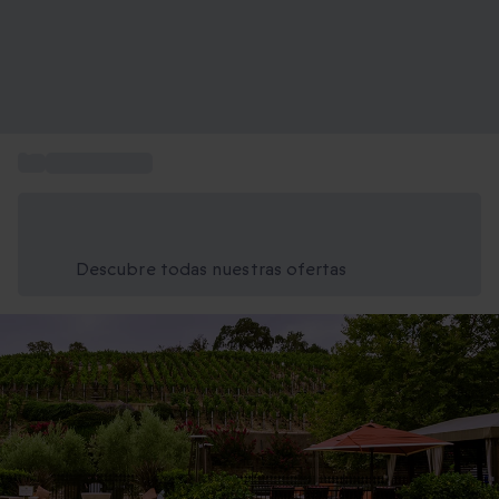
...
Viaje a Europa
Ahorra un 15% hoy
Usa el código VERANO al finalizar la compra
Descubre todas nuestras ofertas