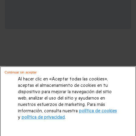
Cajas regalo que podrían interesarte:
Continuar sin aceptar
Al hacer clic en «Aceptar todas las cookies»,
Regalos Navidad
|
Regalos para hombre Navidad
|
Regalos
aceptas el almacenamiento de cookies en tu
dispositivo para mejorar la navegación del sitio
para mujer Navidad
|
Regalos de Reyes
|
Regalos de boda
|
web, analizar el uso del sitio y ayudarnos en
Regalos de cumpleaños
|
Regalos para mujer
|
Regalos para
nuestros esfuerzos de marketing. Para más
información, consulta nuestra
política de cookies
hombre
|
Paradores de Turismo
|
Casas rurales
|
Entradas
y
política de privacidad
.
PortAventura
|
Regalos originales
|
Regalos Día del Padre
|
Regalos Día de la Madre
|
Regalos San Valentín
|
Escapadas