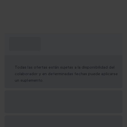
¿Qué necesito
saber?
Todas las ofertas están sujetas a la disponibilidad del
colaborador y en determinadas fechas puede aplicarse
un suplemento.
Opciones de regalo
disponibles