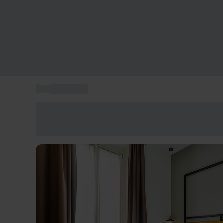
...
Regala viaje
Ahorra un 15% hoy
Usa el código VERANO al finalizar la compra