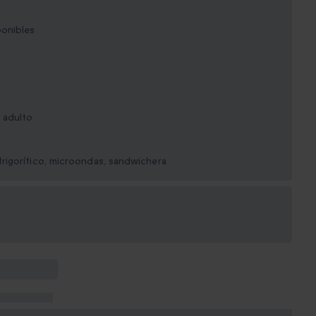
ponibles
 adulto
rigorífico, microondas, sandwichera