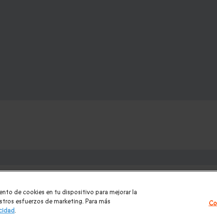
e:
los para mujer Navidad
|
Regalos de Reyes
|
Regalos de boda
|
Re
ento de cookies en tu dispositivo para mejorar la
ntradas PortAventura
|
Regalos originales
|
Regalos Día del Padre
uestros esfuerzos de marketing. Para más
Co
acidad
.
|
Masajes y spa
|
Todos nuestros regalos