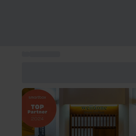
...
Hoteles Sevilla
Ahorra un 15% hoy
Usa el código VERANO al finalizar la compra