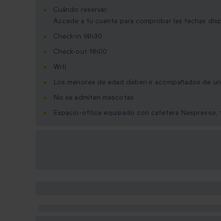
Cuándo reservar:
Accede a tu cuenta para comprobar las fechas dis
Check-in 14h30
Check-out 11h00
Wifi
Los menores de edad deben ir acompañados de un
No se admiten mascotas
Espacio-office equipado con cafetera Nespresso, f
Opciones de regalo
disponibles