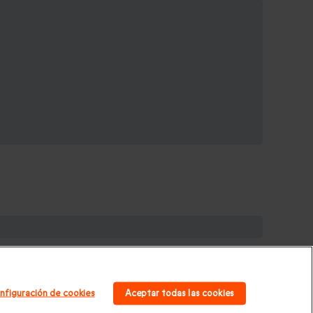
galos de cumpleaños
|
Regalos para mujer
|
Regalos
|
Regalos Día de la Madre
|
Regalos San Valentín
|
nfiguración de cookies
Aceptar todas las cookies