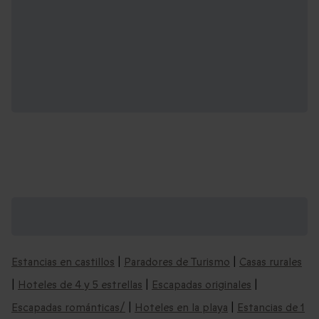
Recomendaciones de escapadas que
podrían interesarte:
Estancias en castillos
|
Paradores de Turismo
|
Casas rurales
|
Hoteles de 4 y 5 estrellas
|
Escapadas originales
|
Escapadas románticas/
|
Hoteles en la playa
|
Estancias de 1