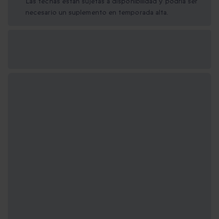
Las fechas están sujetas a disponibilidad y podría ser
necesario un suplemento en temporada alta.
Opciones de regalo
disponibles