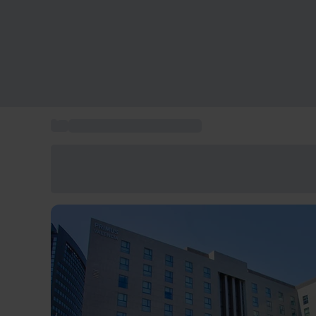
...
Hoteles 4 estrellas Valencia
Ahorra un 15% hoy
Usa el código VERANO al finalizar la compra