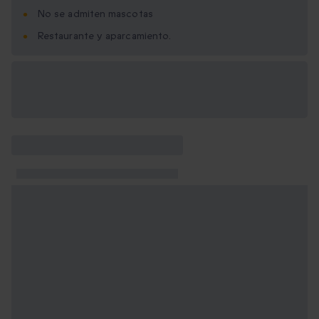
No se admiten mascotas
Restaurante y aparcamiento.
Opciones de regalo
disponibles