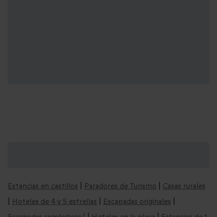
Recomendaciones de escapadas que
podrían interesarte:
Estancias en castillos
|
Paradores de Turismo
|
Casas rurales
|
Hoteles de 4 y 5 estrellas
|
Escapadas originales
|
Escapadas románticas/
|
Hoteles en la playa
|
Estancias de 1