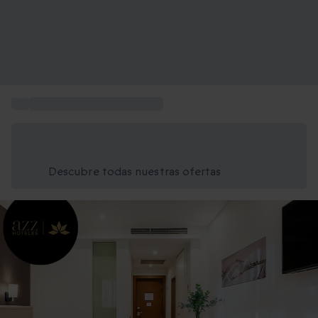
...
Hoteles 4 estrellas Valencia
Ahorra un 15% hoy
Usa el código VERANO al finalizar la compra
Descubre todas nuestras ofertas