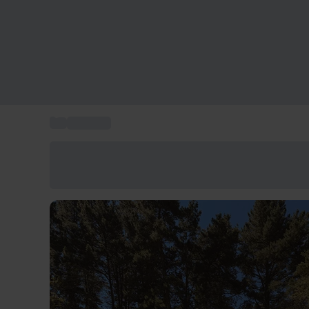
...
Glamping
Ahorra un 15% hoy
Usa el código VERANO al finalizar la compra