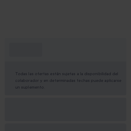
¿Qué necesito
saber?
Todas las ofertas están sujetas a la disponibilidad del
colaborador y en determinadas fechas puede aplicarse
un suplemento.
Opciones de regalo
disponibles