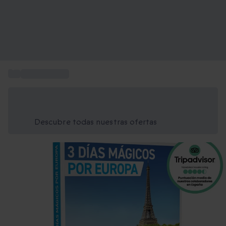
...
Viaje a Europa
Ahorra un 15% hoy
Usa el código VERANO al finalizar la compra
Descubre todas nuestras ofertas