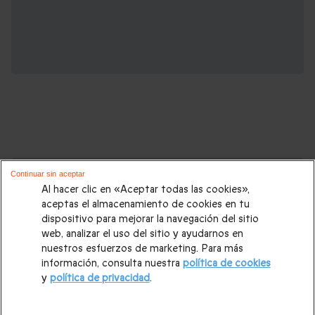
Cajas regalo que podrían interesarte:
Continuar sin aceptar
Al hacer clic en «Aceptar todas las cookies»,
Regalos Navidad
|
Regalos para hombre Navidad
|
Regalos
aceptas el almacenamiento de cookies en tu
dispositivo para mejorar la navegación del sitio
para mujer Navidad
|
Regalos de Reyes
|
Regalos de boda
|
web, analizar el uso del sitio y ayudarnos en
Regalos de cumpleaños
|
Regalos para mujer
|
Regalos para
nuestros esfuerzos de marketing. Para más
información, consulta nuestra
política de cookies
hombre
|
Paradores de Turismo
|
Casas rurales
|
Entradas
y
política de privacidad
.
PortAventura
|
Regalos originales
|
Regalos Día del Padre
|
Regalos Día de la Madre
|
Regalos San Valentín
|
Escapadas