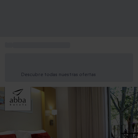
...
Escapadas en abba Hoteles
Ahorra un 15% hoy
Usa el código VERANO al finalizar la compra
Descubre todas nuestras ofertas