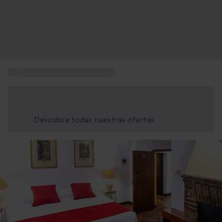
...
Escapadas de Fin de Semana
Ahorra un 15% hoy
Usa el código VERANO al finalizar la compra
Descubre todas nuestras ofertas