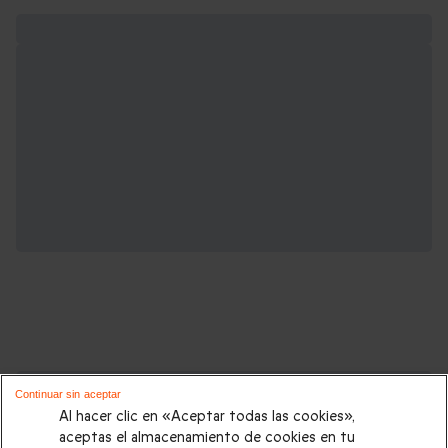
Cajas regalo que podrían interesarte:
Continuar sin aceptar
Al hacer clic en «Aceptar todas las cookies»,
Regalos Navidad
|
Regalos para hombre Navidad
|
Regalos
aceptas el almacenamiento de cookies en tu