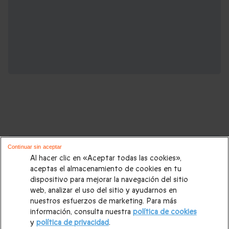
Cajas regalo que podrían interesarte:
Continuar sin aceptar
Al hacer clic en «Aceptar todas las cookies»,
Regalos Navidad
|
Regalos para hombre Navidad
|
Regalos
aceptas el almacenamiento de cookies en tu
dispositivo para mejorar la navegación del sitio
para mujer Navidad
|
Regalos de Reyes
|
Regalos de boda
|
web, analizar el uso del sitio y ayudarnos en
Regalos de cumpleaños
|
Regalos para mujer
|
Regalos para
nuestros esfuerzos de marketing. Para más
información, consulta nuestra
política de cookies
hombre
|
Paradores de Turismo
|
Casas rurales
|
Entradas
y
política de privacidad
.