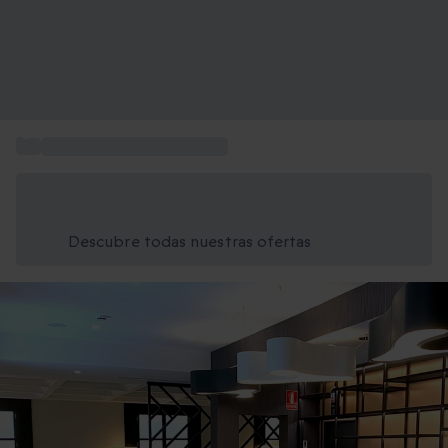
...
Escapadas en abba Hoteles
Ahorra un 15% hoy
Usa el código VERANO al finalizar la compra
Descubre todas nuestras ofertas