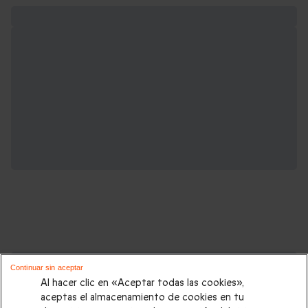
Cajas regalo que podrían interesarte:
Continuar sin aceptar
Al hacer clic en «Aceptar todas las cookies»,
Regalos Navidad
|
Regalos para hombre Navidad
|
Regalos
aceptas el almacenamiento de cookies en tu