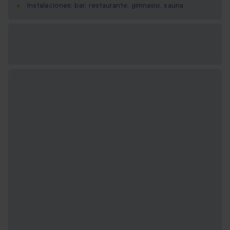
Instalaciones: bar, restaurante, gimnasio, sauna
Opciones de regalo
disponibles