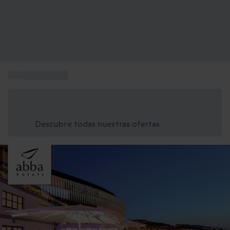
...
abba Hoteles
Ahorra un 15% hoy
Usa el código VERANO al finalizar la compra
Descubre todas nuestras ofertas